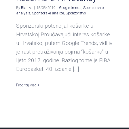
By
Blanka
|
18/03/2019
|
Google trends
,
Sponzorship
analysis
,
Sponzorske analize
,
Sponzorstvo
Sponzorski potencijal košarke u
Hrvatskoj Proučavajući interes košarke
u Hrvatskoj putem Google Trends, vidljiv
je rast pretraživanja pojma “košarka” u
ljeto 2017. godine. Razlog tome je FIBA
Eurobasket, 40. izdanje [...]
Pročitaj više