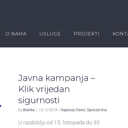
O NAMA
USLUGE
PROJEKTI
KONT
Javna kampanja –
Klik vrijedan
sigurnosti
By
Blanka
|
12/12/2018
|
Najnoviji članci
,
Sponzorstvo
U razdoblju od 15. listopada do 30.